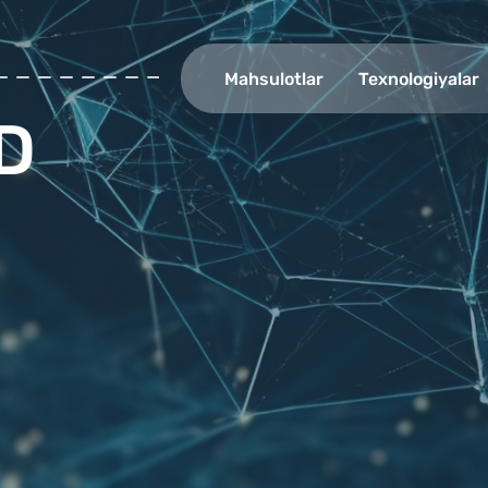
Mahsulotlar
Texnologiyalar
ID