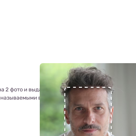
 2 фото и выдает ответ, один и тот же человек на 
ак называемыми векторами фото.