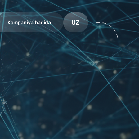
UZ
Kompaniya haqida
RU
EN